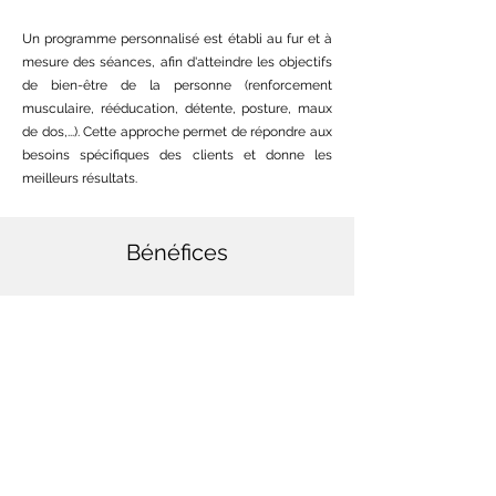
Un programme personnalisé est établi au fur et à
mesure des séances, afin d'atteindre les objectifs
de bien-être de la personne (renforcement
musculaire, rééducation, détente, posture, maux
de dos,...). Cette approche permet de répondre aux
besoins spécifiques des clients et donne les
meilleurs résultats.
Bénéfices
Pratiqué régulièrement, le Pilates peut transformer
de façon radicale l'apparence, les sensations et
les performances de votre corps. Il apporte de
nombreux bénéfices tant sur le plan physique que
moral :
Esprit