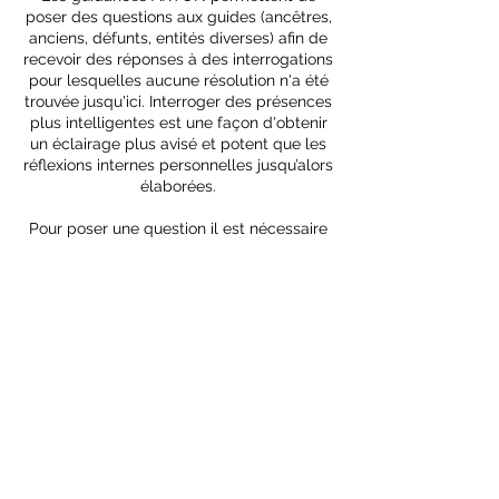
poser des questions aux guides (ancêtres,
anciens, défunts, entités diverses) afin de
recevoir des réponses à des interrogations
pour lesquelles aucune résolution n'a été
trouvée jusqu'ici. Interroger des présences
plus intelligentes est une façon d'obtenir
un éclairage plus avisé et potent que les
réflexions internes personnelles jusqu’alors
élaborées.
Pour poser une question il est nécessaire
de bien cerner l’hypothèse soulevée de
manière à formuler son interrogation avec
la plus grande précision. De la qualité de
la question, dépendra la réponse obtenue
et la satisfaction qui en découle.
Pour en savoir plus, consultez le manuel
édicté par les guides sur l’art de poser des
questions.