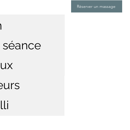
Réserver un massage
n
 séance
aux
eurs
li