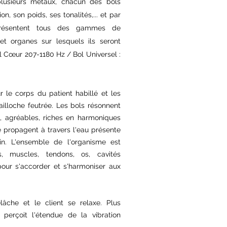
 plusieurs métaux, c
hacun des bols
n, son poids, ses tonalités,...
et par
résentent tous des gammes de
et organes sur lesquels ils seront
l
Cœur
207-1180 Hz / Bol Universel :
r le corps du patient habillé et les
illoche feutrée. Les bols résonnent
s, agréables, riches en harmoniques
se propagent à travers l'eau présente
n. L'ensemble de l'organisme est
us, muscles, tendons, os, cavités
pour s'accorder et s'harmoniser aux
lâche et le client se relaxe. Plus
t perçoit l'étendue de la vibration