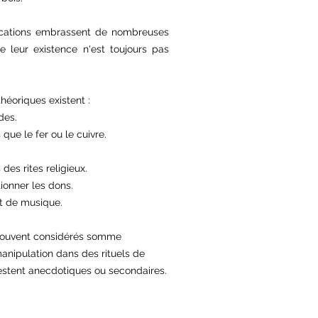
plications embrassent de nombreuses
de leur existence n'est toujours pas
théoriques existent :
des.
 que le fer ou le cuivre.
 des rites religieux.
ionner les dons.
t de musique.
t souvent considérés somme
manipulation dans des rituels de
estent anecdotiques ou secondaires.