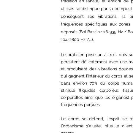
tradition artisanale, et enrichi de
utilisés
se distingue par sa compositio
conséquent ses vibrations. Ils
p
fréquences spécifiques aux zones 
déposés
(B
ol Bassin 106-935 Hz /
Bo
104-2800 Hz /
...).
Le praticien pose un à trois bols su
percutent délicatement avec une ma
et produisent des vibrations douce
qui gagnent l’intérieur du corps et 
dans environ 70% du corps humai
stimulé (liquides corporels, tiss
corporelles ainsi que les organes) 
fréquences perçues.
Le corps se détend, l'esprit se re
l'organisme s'ajuste, plus le clien